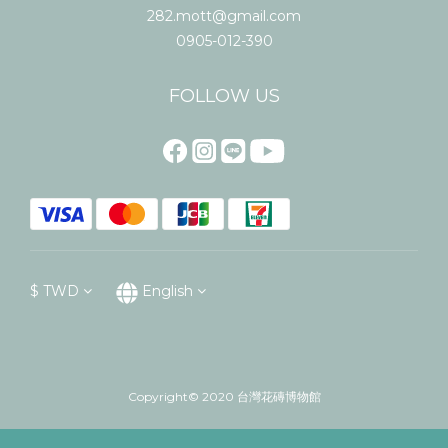
282.mott@gmail.com
0905-012-390
FOLLOW US
$
TWD
English
Copyright© 2020 台灣花磚博物館