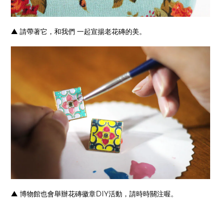
▲
請帶著它，和我們 一起宣揚老花磚的美。
▲
博物館也會舉辦花磚徽章DIY活動，請時時關注喔。