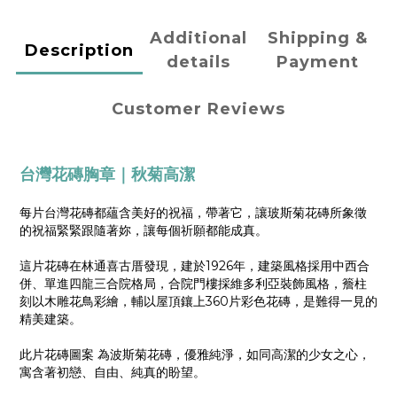
Additional
Shipping &
Description
details
Payment
Customer Reviews
台灣花磚胸章
｜秋菊高潔
每片台灣花磚都蘊含美好的祝福，帶著它，讓玻斯菊花磚所象徵
的祝福緊緊跟隨著妳，讓每個祈願都能成真。
這片花磚在林通喜古厝發現，建於1926年，建築風格採用中西合
併、單進四龍三合院格局，合院門樓採維多利亞裝飾風格，簷柱
刻以木雕花鳥彩繪，輔以屋頂鑲上360片彩色花磚，是難得一見的
精美建築。
此片花磚圖案 為波斯菊花磚，優雅純淨，如同高潔的少女之心，
寓含著初戀、自由、純真的盼望。