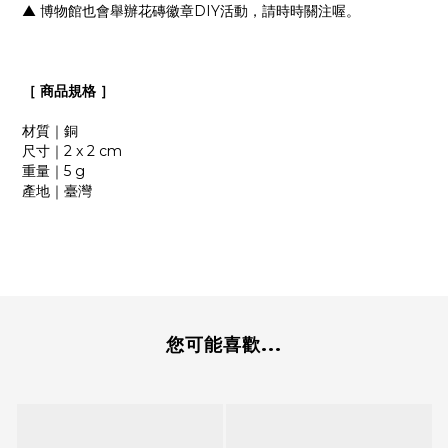
▲
博物館也會舉辦花磚徽章DIY活動，請時時關注喔。
［
商品規格
］
材質｜銅
尺寸｜2 x 2 cm
重量｜5 g
產地｜臺灣
您可能喜歡...