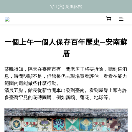
7/11(六) 颱風休館
一個上午一個人保存百年歷史─安南蘇
厝
某晚得知，隔天在臺南市有一間老房子將要拆除，聽到這消
息，時間明顯不足，但館長仍去現場察看評估，看看在能力
範圍內還能做些什麼行動。
清晨五點，館長從新竹開車出發到臺南。看到屋脊上頭有許
多臺灣罕見的花磚圖騰，例如鸚鵡、蓮花、地球等。