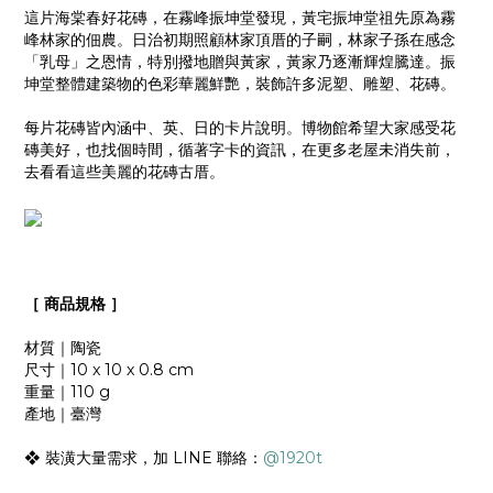
這片海棠春好花磚，在霧峰振坤堂發現，黃宅振坤堂祖先原為霧
峰林家的佃農。日治初期照顧林家頂厝的子嗣，林家子孫在感念
「乳母」之恩情，特別撥地贈與黃家，黃家乃逐漸輝煌騰達。振
坤堂整體建築物的色彩華麗鮮艷，裝飾許多泥塑、雕塑、花磚。
每片花磚皆內涵中、英、日的卡片說明。博物館希望大家感受花
磚美好，也找個時間，循著字卡的資訊，在更多老屋未消失前，
去看看這些美麗的花磚古厝。
［
商品規格
］
材質｜陶瓷
尺寸｜10 x 10 x 0.8 cm
重量｜110 g
產地｜臺灣
❖ 裝潢大量需求，加 LINE 聯絡：
@1920t