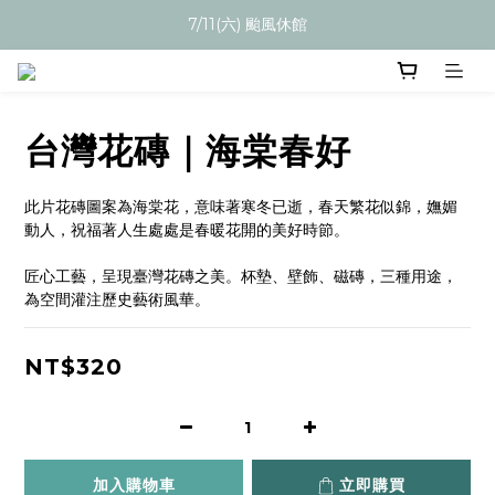
7/11(六) 颱風休館
台灣花磚｜海棠春好
此片花磚圖案為海棠花，意味著寒冬已逝，春天繁花似錦，嫵媚
動人，祝福著人生處處是春暖花開的美好時節。
匠心工藝，呈現臺灣花磚之美。杯墊、壁飾、磁磚，三種用途，
為空間灌注歷史藝術風華。
NT$320
加入購物車
立即購買