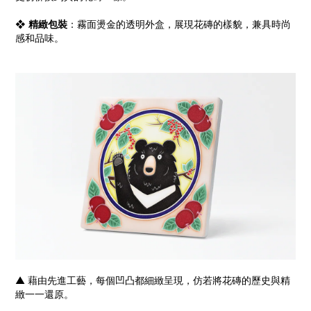
❖
精緻包裝
：霧面燙金的透明外盒，展現花磚的樣貌，兼具時尚
感和品味。
▲ 藉由先進工藝，每個凹凸都細緻呈現，仿若將花磚的歷史與精
緻一一還原。