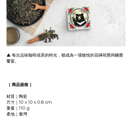
▲ 每次品味咖啡或茶的時光，都成為一場愉悅的花磚視覺與觸覺
饗宴。
［
商品規格
］
材質｜陶瓷
尺寸｜10 x 10 x 0.8 cm
重量｜110 g
產地｜臺灣