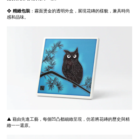
❖
精緻包裝
：霧面燙金的透明外盒，展現花磚的樣貌，兼具時尚
感和品味。
▲ 藉由先進工藝，每個凹凸都細緻呈現，仿若將花磚的歷史與精
緻一一還原。