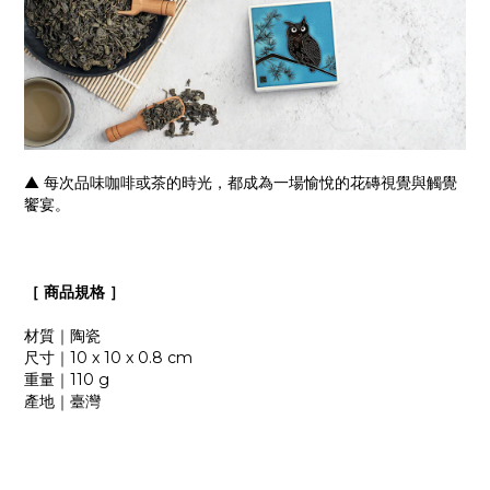
▲ 每次品味咖啡或茶的時光，都成為一場愉悅的花磚視覺與觸覺
饗宴。
［
商品規格
］
材質｜陶瓷
尺寸｜10 x 10 x 0.8 cm
重量｜110 g
產地｜臺灣